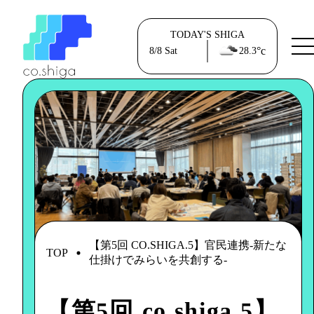
TODAY'S SHIGA
°c
8/8
Sat
28.3
【第5回 CO.SHIGA.5】官民連携-新たな
TOP
仕掛けでみらいを共創する-
【第5回 co.shiga.5】