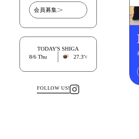
会員募集
TODAY'S SHIGA
8/6
Thu
27.3
°c
FOLLOW US!