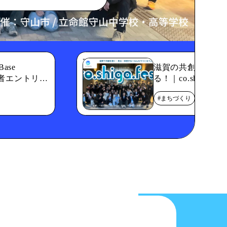
" alt="">
ase
滋賀の共創を見る
事業者エントリー
る！｜co.shiga
「co.shiga.fe
2026.01.0
#まちづくり