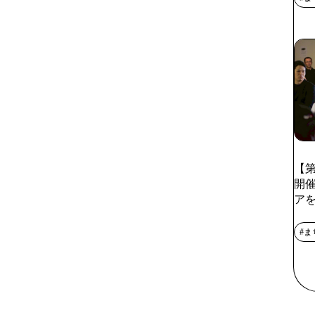
【第
開
ア
#ま