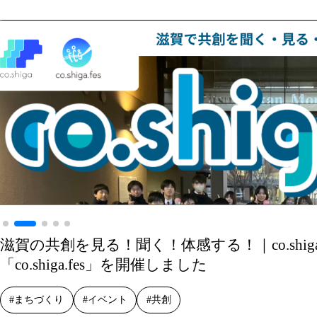
滋賀の共創を見る！聞く！体感する！｜co.shi
【滋賀・守山発】「co.shiga.fes2025 – 滋
「co.shiga.fes」を開催しました
体感する！みんなでつくるフェスティバル-」
#まちづくり
#共創
#イベント
#共創