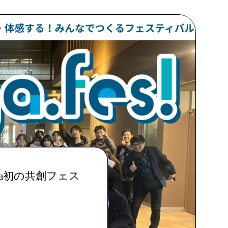
ga初の共創フェス
賀で共創を聞く・見る・
 について！