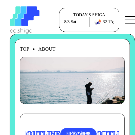
TODAY'S SHIGA
°c
8/8
Sat
32.1
TOP
ABOUT
OUTLINE
OUTLINE
団体の概要
団