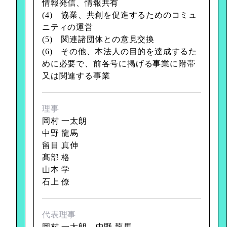
情報発信、情報共有
(4) 協業、共創を促進するためのコミュ
ニティの運営
(5) 関連諸団体との意見交換
(6) その他、本法人の目的を達成するた
めに必要で、前各号に掲げる事業に附帯
又は関連する事業
理事
岡村 一太朗
中野 龍馬
留目 真伸
髙部 格
山本 学
石上 僚
代表理事
岡村 一太朗、中野 龍馬